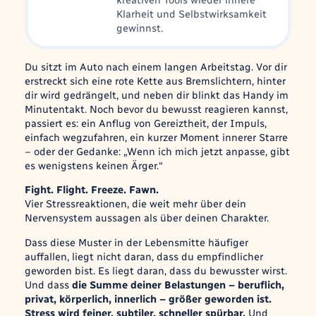
kreativen Tools wieder innere
Klarheit und Selbstwirksamkeit
gewinnst.
Du sitzt im Auto nach einem langen Arbeitstag. Vor dir
erstreckt sich eine rote Kette aus Bremslichtern, hinter
dir wird gedrängelt, und neben dir blinkt das Handy im
Minutentakt. Noch bevor du bewusst reagieren kannst,
passiert es: ein Anflug von Gereiztheit, der Impuls,
einfach wegzufahren, ein kurzer Moment innerer Starre
– oder der Gedanke:
„Wenn ich mich jetzt anpasse, gibt
es wenigstens keinen Ärger.“
Fight. Flight. Freeze. Fawn.
Vier Stressreaktionen, die weit mehr über dein
Nervensystem aussagen als über deinen Charakter.
Dass diese Muster in der Lebensmitte häufiger
auffallen, liegt nicht daran, dass du empfindlicher
geworden bist. Es liegt daran, dass du bewusster wirst.
Und dass
die Summe deiner Belastungen – beruflich,
privat, körperlich, innerlich – größer geworden ist.
Stress wird feiner, subtiler, schneller spürbar.
Und