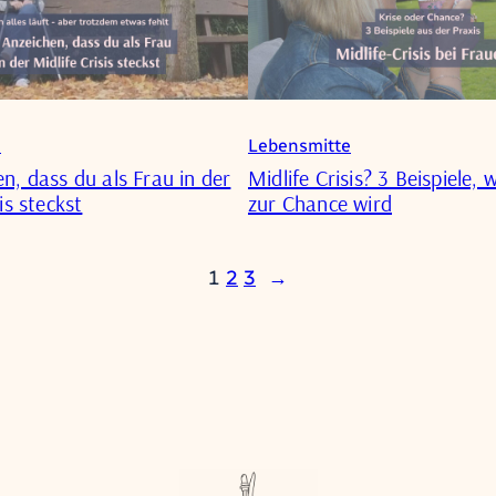
e
Lebensmitte
n, dass du als Frau in der
Midlife Crisis? 3 Beispiele, 
is steckst
zur Chance wird
1
2
3
→