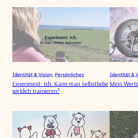
Identität & Vision
, 
Persönliches
Identität & 
Experiment: Ich. Kann man Selbstliebe
Mein Wert
wirklich trainieren?