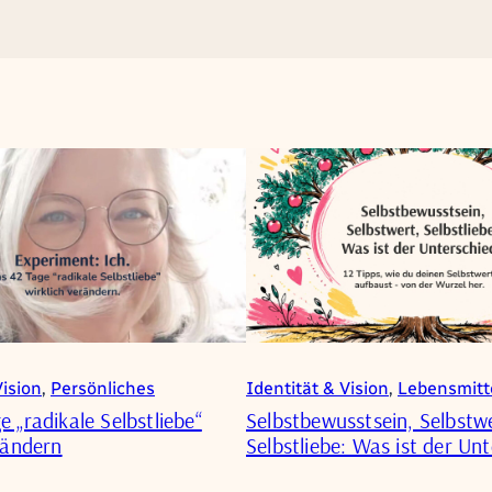
Vision
, 
Persönliches
Identität & Vision
, 
Lebensmitt
 „radikale Selbstliebe“
Selbstbewusstsein, Selbstw
rändern
Selbstliebe: Was ist der Un